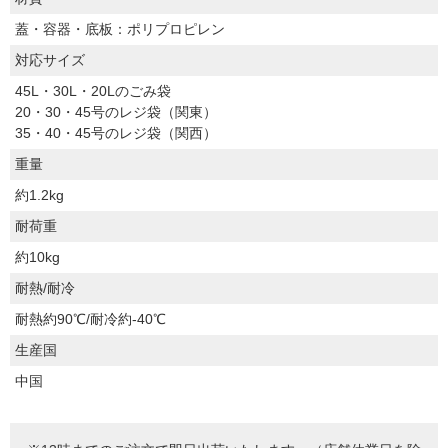
蓋・容器・底板：ポリプロピレン
対応サイズ
45L・30L・20Lのごみ袋
20・30・45号のレジ袋（関東）
35・40・45号のレジ袋（関西）
重量
約1.2kg
耐荷重
約10kg
耐熱/耐冷
耐熱約90℃/耐冷約-40℃
生産国
中国