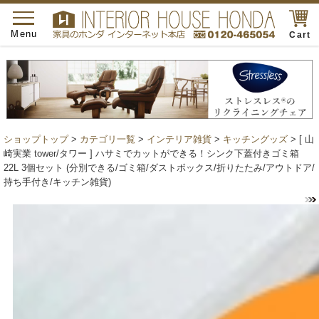
toggle
navigation
Menu
Cart
ショップトップ
>
カテゴリ一覧
>
インテリア雑貨
>
キッチングッズ
> [ 山
崎実業 tower/タワー ] ハサミでカットができる！シンク下蓋付きゴミ箱
22L 3個セット (分別できる/ゴミ箱/ダストボックス/折りたたみ/アウトドア/
持ち手付き/キッチン雑貨)