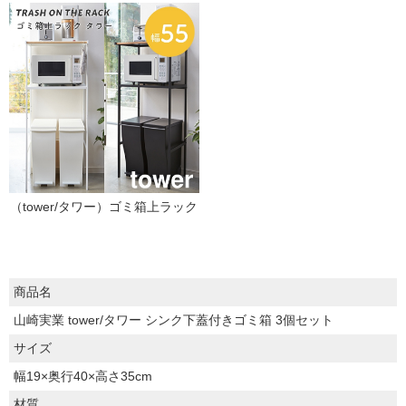
（tower/タワー）ゴミ箱上ラック
商品名
山崎実業 tower/タワー シンク下蓋付きゴミ箱 3個セット
サイズ
幅19×奥行40×高さ35cm
材質