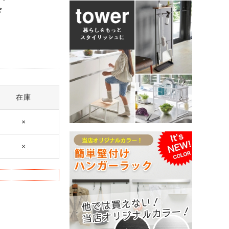
ド
在庫
×
×