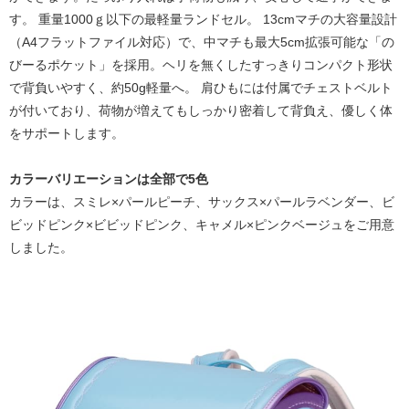
す。 重量1000ｇ以下の最軽量ランドセル。 13cmマチの大容量設計
（A4フラットファイル対応）で、中マチも最大5cm拡張可能な「の
びーるポケット」を採用。ヘリを無くしたすっきりコンパクト形状
で背負いやすく、約50g軽量へ。 肩ひもには付属でチェストベルト
が付いており、荷物が増えてもしっかり密着して背負え、優しく体
をサポートします。
カラーバリエーションは全部で5色
カラーは、スミレ×パールピーチ、サックス×パールラベンダー、ビ
ビッドピンク×ビビッドピンク、キャメル×ピンクベージュをご用意
しました。