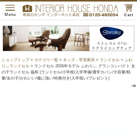
toggle
navigation
Menu
Cart
ショップトップ
>
カテゴリ一覧
>
キッズ・学習家具
>
ランドセル
>
ふわ
りぃランドセル
> ランドセル 2026年モデル ふわりぃ グランコンパクト 女
の子ランドセル 協和 (ランドセル/小学校/入学準備/通学カバン/大容量/軽
量/女の子/かわいい/傷に強い/特典付き/入学祝い/プレゼント)