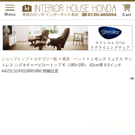
toggle
navigation
Menu
Cart
ショップトップ
>
カテゴリ一覧
>
寝具・ベッド
> シモンズ リュクス マッ
トレス シグネチャーピロートップ K（180×195） 42cm厚 6.5インチ
AA21LS1X0118001950 開梱設置