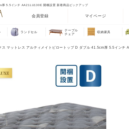
厚 5.5インチ AA21LU130E 開梱設置 新着商品ピックアップ
会員登録
マイページ
テーブル
ト
ランドセル
収納家具
チェア
ス マットレス アルティメイトピロートップ D ダブル 41.5cm厚 5.5インチ AA