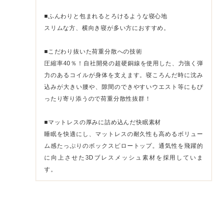
■ふんわりと包まれるとろけるような寝心地
スリムな方、横向き寝が多い方におすすめ。
■こだわり抜いた荷重分散への技術
圧縮率40％！自社開発の超硬銅線を使用した、力強く弾
力のあるコイルが身体を支えます。寝ころんだ時に沈み
込みが大きい腰や、隙間のできやすいウエスト等にもぴ
ったり寄り添うので荷重分散性抜群！
■マットレスの厚みに詰め込んだ快眠素材
睡眠を快適にし、マットレスの耐久性も高めるボリュー
ム感たっぷりのボックスピロートップ。通気性を飛躍的
に向上させた3Dブレスメッシュ素材を採用していま
す。