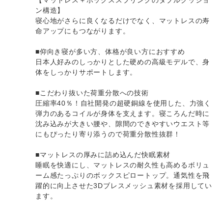
ン構造】
寝心地がさらに良くなるだけでなく、マットレスの寿
命アップにもつながります。
■仰向き寝が多い方、体格が良い方におすすめ
日本人好みのしっかりとした硬めの高級モデルで、身
体をしっかりサポートします。
■こだわり抜いた荷重分散への技術
圧縮率40％！自社開発の超硬銅線を使用した、力強く
弾力のあるコイルが身体を支えます。寝ころんだ時に
沈み込みが大きい腰や、隙間のできやすいウエスト等
にもぴったり寄り添うので荷重分散性抜群！
■マットレスの厚みに詰め込んだ快眠素材
睡眠を快適にし、マットレスの耐久性も高めるボリュ
ーム感たっぷりのボックスピロートップ。通気性を飛
躍的に向上させた3Dブレスメッシュ素材を採用してい
ます。