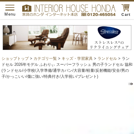
toggle
navigation
Menu
Cart
ショップトップ
>
カテゴリ一覧
>
キッズ・学習家具
>
ランドセル
> ラン
ドセル 2026年モデル ふわりぃ スーパーフラッシュ 男の子ランドセル 協和
(ランドセル/小学校/入学準備/通学カバン/大容量/軽量/反射機能/安全/男の
子/かっこいい/傷に強い/特典付き/入学祝い/プレゼント)