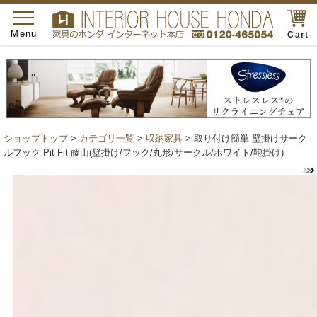
toggle
navigation
Menu
Cart
ショップトップ
>
カテゴリ一覧
>
収納家具
> 取り付け簡単 壁掛けサーク
ルフック Pit Fit 藤山(壁掛け/フック/丸形/サークル/ホワイト/鞄掛け)