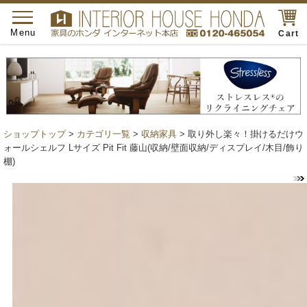
toggle
navigation
Menu
Cart
ショップトップ
>
カテゴリ一覧
>
収納家具
> 取り外し楽々！掛けるだけウ
ォールシェルフ Lサイズ Pit Fit 藤山(収納/壁面収納/ディスプレイ/木目/飾り
棚)