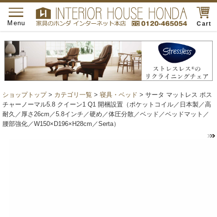
toggle
navigation
Menu
Cart
ショップトップ
>
カテゴリ一覧
>
寝具・ベッド
> サータ マットレス ポス
チャーノーマル5.8 クイーン1 Q1 開梱設置（ポケットコイル／日本製／高
耐久／厚さ26cm／5.8インチ／硬め／体圧分散／ベッド／ベッドマット／
腰部強化／W150×D196×H28cm／Serta）