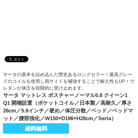
サータの基本を詰め込んだ歴史あるロングセラー！最高グレー
ドのコイルを使用し両サイドを補強することで耐久性もUP！ウ
レタンが体圧を段階的に受け止めます。
サータ マットレス ポスチャーノーマル5.8 クイーン1
Q1 開梱設置（ポケットコイル／日本製／高耐久／厚さ
26cm／5.8インチ／硬め／体圧分散／ベッド／ベッドマ
ット／腰部強化／W150×D196×H28cm／Serta）