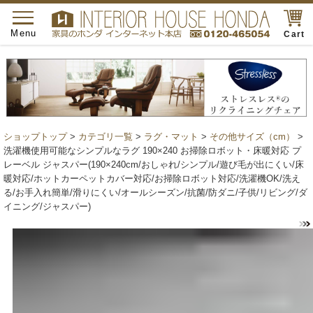
toggle
navigation
Menu
Cart
ショップトップ
>
カテゴリ一覧
>
ラグ・マット
>
その他サイズ（cm）
>
洗濯機使用可能なシンプルなラグ 190×240 お掃除ロボット・床暖対応 プ
レーベル ジャスパー(190×240cm/おしゃれ/シンプル/遊び毛が出にくい/床
暖対応/ホットカーペットカバー対応/お掃除ロボット対応/洗濯機OK/洗え
る/お手入れ簡単/滑りにくい/オールシーズン/抗菌/防ダニ/子供/リビング/ダ
イニング/ジャスパー)