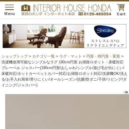
toggle
navigation
Menu
Cart
ショップトップ
>
カテゴリ一覧
>
ラグ・マット
>
円形・楕円形・変形
>
洗濯機使用可能なシンプルなラグ 190cm円形 お掃除ロボット・床暖対応
プレーベル ジャスパー(190cm円形/おしゃれ/シンプル/遊び毛が出にくい/
床暖対応/ホットカーペットカバー対応/お掃除ロボット対応/洗濯機OK/洗え
る/お手入れ簡単/滑りにくい/オールシーズン/抗菌/防ダニ/子供/リビング/ダ
イニング/ジャスパー)