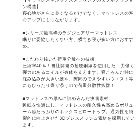
ン構造】
寝心地がさらに良くなるだけでなく、マットレスの寿
命アップにもつながります。
■シリーズ最高峰のラグジュアリーマットレス
眠りに妥協したくない方、横向き寝が多い方におすす
め。
■こだわり抜いた荷重分散への技術
圧縮率40％！自社開発の超硬銅線を使用した、力強く
弾力のあるコイルが身体を支えます。寝ころんだ時に
沈み込みが大きい腰や、隙間のできやすいウエスト等
にもぴったり寄り添うので荷重分散性抜群！
■マットレスの厚みに詰め込んだ快眠素材
睡眠を快適にし、マットレスの耐久性も高めるボリュ
ーム感たっぷりのボックスピロートップ。通気性を飛
躍的に向上させた3Dブレスメッシュ素材を採用してい
ます。