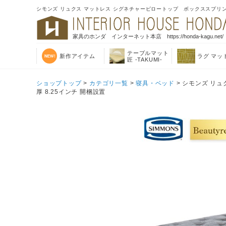
シモンズ リュクス マットレス シグネチャーピロートップ ボックススプリングセット
家具のホンダ インターネット本店 https://honda-kagu.net/
テーブルマット
新作アイテム
ラグ マッ
匠 -TAKUMI-
ショップトップ
>
カテゴリ一覧
>
寝具・ベッド
> シモンズ リュ
厚 8.25インチ 開梱設置