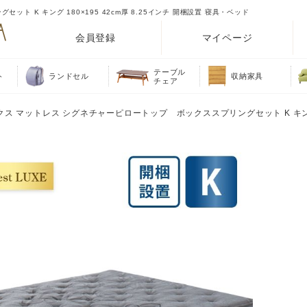
 K キング 180×195 42cm厚 8.25インチ 開梱設置 寝具・ベッド
会員登録
マイページ
テーブル
ト
ランドセル
収納家具
チェア
クス マットレス シグネチャーピロートップ ボックススプリングセット K キング 1