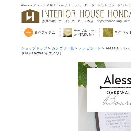
Alessia アレッシア 幅150cm ナチュラル （ローボード/テレビボード/テレ
家具のホンダ インターネット本店 https://honda-kagu.net/
テーブルマット
新作アイテム
ラグ マッ
匠 -TAKUMI-
ショップトップ
>
カテゴリ一覧
>
テレビボード
> Alessia 
さ40/ienowa/イエノワ）