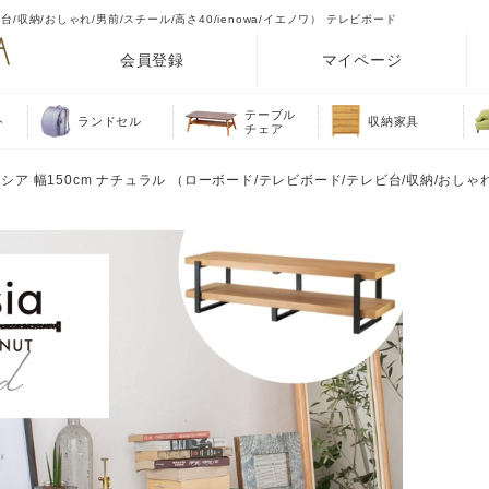
ビ台/収納/おしゃれ/男前/スチール/高さ40/ienowa/イエノワ） テレビボード
会員登録
マイページ
テーブル
ト
ランドセル
収納家具
チェア
アレッシア 幅150cm ナチュラル （ローボード/テレビボード/テレビ台/収納/おしゃ