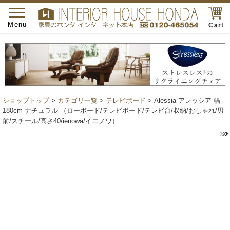
toggle
navigation
Menu
Cart
ショップトップ
>
カテゴリ一覧
>
テレビボード
> Alessia アレッシア 幅
180cm ナチュラル （ローボード/テレビボード/テレビ台/収納/おしゃれ/男
前/スチール/高さ40/ienowa/イエノワ）