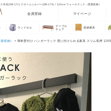
(ZM-171) クロームシルバー(ZM-175) / 120cm ウォールラック（壁面収納）
会員登録
マイページ
テーブル
ト
ランドセル
収納家具
チェア
壁面収納）
> 簡単壁付け ハンガーラック 壁に付けられる家具 スリム長押 120