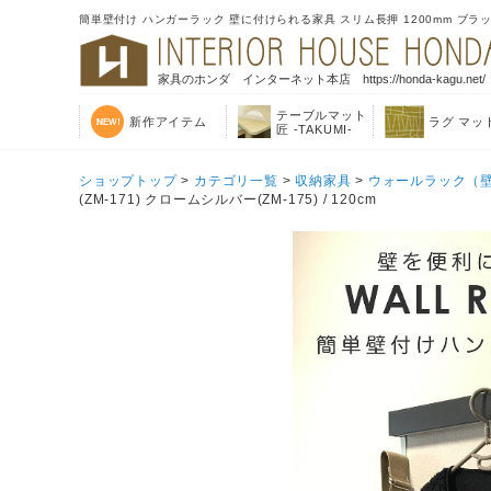
簡単壁付け ハンガーラック 壁に付けられる家具 スリム長押 1200mm ブラック木目
家具のホンダ インターネット本店 https://honda-kagu.net/
テーブルマット
新作アイテム
ラグ マッ
匠 -TAKUMI-
ショップトップ
>
カテゴリ一覧
>
収納家具
>
ウォールラック（
(ZM-171) クロームシルバー(ZM-175) / 120cm