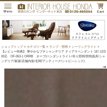
toggle
navigation
Menu
Cart
ショップトップ
>
カテゴリ一覧
>
ランプ・照明
>
シーリングライト
>
【レビュー特典】 華やかなプチシャンデリア ティアラペンダント 1灯 LED
対応 OF-063-1 ORRB オーブ(ペンダントライト/吊り照明/照明器具/シャ
ンデリア/新築/店舗内装/玄関/アンティーク/シャビ―シック)