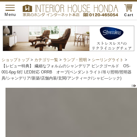
toggle
navigation
Menu
Cart
ショップトップ
>
カテゴリ一覧
>
ランプ・照明
>
シーリングライト
>
【レビュー特典】 繊細なフォルムのシャンデリア ピンクゴールド OS-
001-6pg 6灯 LED対応 ORRB オーブ(ペンダントライト/吊り照明/照明器
具/シャンデリア/新築/店舗内装/玄関/アンティーク/シャビ―シック)