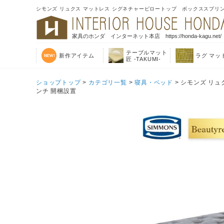
シモンズ リュクス マットレス シグネチャーピロートップ ボックススプリングセ
家具のホンダ インターネット本店 https://honda-kagu.net/
テーブルマット
新作アイテム
ラグ マッ
匠 -TAKUMI-
ショップトップ
>
カテゴリ一覧
>
寝具・ベッド
> シモンズ リュ
ンチ 開梱設置