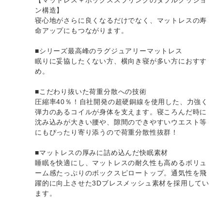
ン構造】
寝心地がさらに良くなるだけでなく、マットレスの寿
命アップにもつながります。
■シリーズ最高峰のラグジュアリーマットレス
眠りに妥協したくない方、横向き寝が多い方におすす
め。
■こだわり抜いた荷重分散への技術
圧縮率40％！自社開発の超硬銅線を使用した、力強く
弾力のあるコイルが身体を支えます。寝ころんだ時に
沈み込みが大きい腰や、隙間のできやすいウエスト等
にもぴったり寄り添うので荷重分散性抜群！
■マットレスの厚みに詰め込んだ快眠素材
睡眠を快適にし、マットレスの耐久性も高めるボリュ
ーム感たっぷりのボックスピロートップ。通気性を飛
躍的に向上させた3Dブレスメッシュ素材を採用してい
ます。