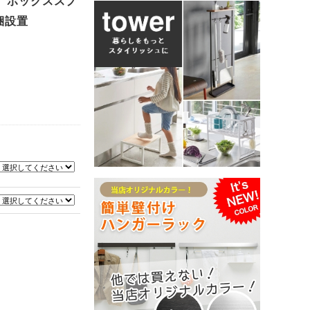
プ ボックススプ
開梱設置