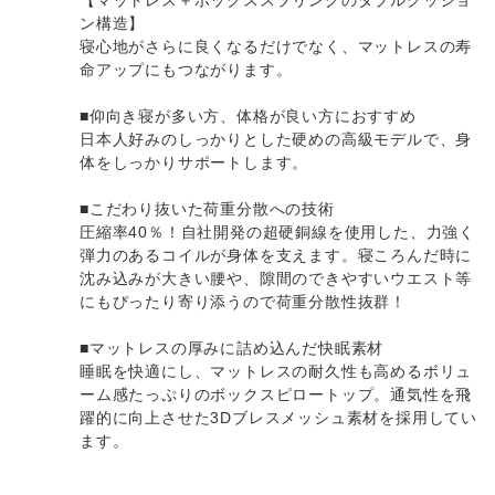
ン構造】
寝心地がさらに良くなるだけでなく、マットレスの寿
命アップにもつながります。
■仰向き寝が多い方、体格が良い方におすすめ
日本人好みのしっかりとした硬めの高級モデルで、身
体をしっかりサポートします。
■こだわり抜いた荷重分散への技術
圧縮率40％！自社開発の超硬銅線を使用した、力強く
弾力のあるコイルが身体を支えます。寝ころんだ時に
沈み込みが大きい腰や、隙間のできやすいウエスト等
にもぴったり寄り添うので荷重分散性抜群！
■マットレスの厚みに詰め込んだ快眠素材
睡眠を快適にし、マットレスの耐久性も高めるボリュ
ーム感たっぷりのボックスピロートップ。通気性を飛
躍的に向上させた3Dブレスメッシュ素材を採用してい
ます。