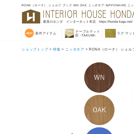
RONA（ローナ） シェルフ ブック WN OAK ニッポネア NiPPONAIRE ニ
家具のホンダ インターネット本店 https://honda-kagu.net/
テーブルマット
新作アイテム
ラグ マッ
匠 -TAKUMI-
ショップトップ
>
特集
>
ニッポネア
> RONA（ローナ） シェルフ 