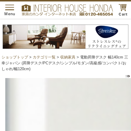
toggle
navigation
Menu
Cart
ショップトップ
>
カテゴリ一覧
>
収納家具
> 電動昇降デスク 幅140cm 三
幸ジャパン (昇降デスク/PCデスク/シンプル/モダン/高級感/コンパクト/お
しゃれ/幅120cm)