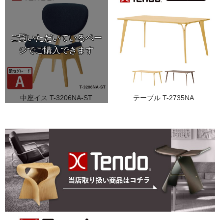
中座イス T-3206NA-ST
テーブル T-2735NA