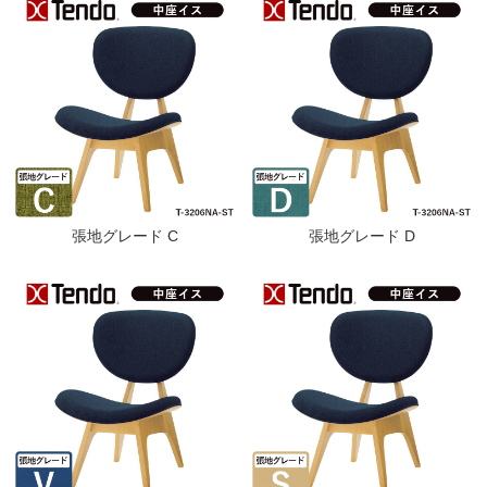
張地グレード C
張地グレード D