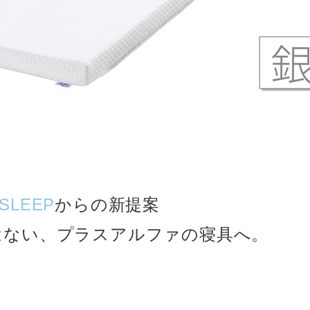
 SLEEP
からの新提案
はない、プラスアルファの寝具へ。