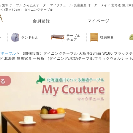
製 無垢 テーブル かんたんオーダー マイクチュール 受注生産 オーダーメイド 北海道 旭川家
ク/高さ70cm） ダイニングテーブル
会員登録
マイページ
テーブル
ト
ランドセル
収納家具
チェア
グテーブル
> 【開梱設置】ダイニングテーブル 天板厚28mm W160 ブラックチ
 北海道 旭川家具 一枚板 （ダイニング/木製/テーブル/ブラックウォルナット