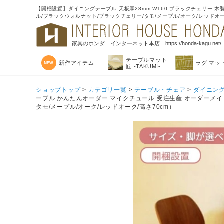
【開梱設置】ダイニングテーブル 天板厚28mm W160 ブラックチェリー 木
ル/ブラックウォルナット/ブラックチェリー/タモ/メープル/オーク/レッドオー
家具のホンダ インターネット本店 https://honda-kagu.net/
テーブルマット
新作アイテム
ラグ マッ
匠 -TAKUMI-
ショップトップ
>
カテゴリ一覧
>
テーブル・チェア
>
ダイニン
ーブル かんたんオーダー マイクチュール 受注生産 オーダーメイド
タモ/メープル/オーク/レッドオーク/高さ70cm）