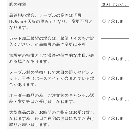
脚の種類
黒鉄脚の場合、テーブルの高さは「脚
H66cm＋天板の厚み」となり、 変更不可と
了承しまし
なります。
カット加工希望の場合は、希望サイズをご記
入ください。※黒鉄脚の高さ変更は不可
無垢材の特徴として濃淡や個性的な木目が表
了承しまし
れる場合があります。
メープル材の特徴として木目の照りやピンノ
ット、玉杢（バーズアイ）が含まれている場
了承しまし
合があります。
オーダー商品の為、ご注文後のキャンセル返
了承しまし
品・変更等はお受け致しかねます。
大型商品の為、お時間のご指定はお受け致し
かねます為、終日ご在宅のお日にちでお受け
了承しまし
取りお願い致します。