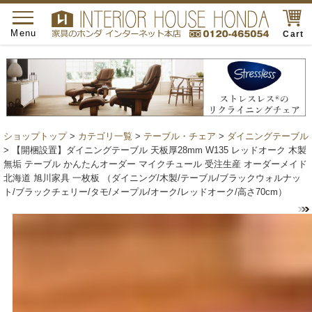
toggle
navigation
Menu
Cart
ショップトップ
>
カテゴリ一覧
>
テーブル・チェア
>
ダイニングテーブル
> 【開梱設置】ダイニングテーブル 天板厚28mm W135 レッドオーク 木製
無垢 テーブル かんたんオーダー マイクチュール 受注生産 オーダーメイド
北海道 旭川家具 一枚板 （ダイニング/木製/テーブル/ブラックウォルナッ
ト/ブラックチェリー/タモ/メープル/オーク/レッドオーク/高さ70cm）