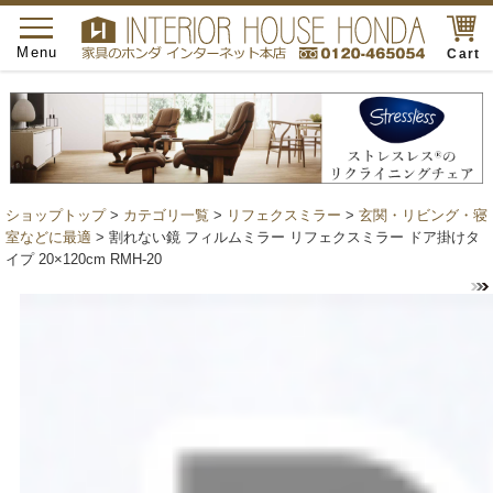
toggle
navigation
Menu
Cart
ショップトップ
>
カテゴリ一覧
>
リフェクスミラー
>
玄関・リビング・寝
室などに最適
> 割れない鏡 フィルムミラー リフェクスミラー ドア掛けタ
イプ 20×120cm RMH-20