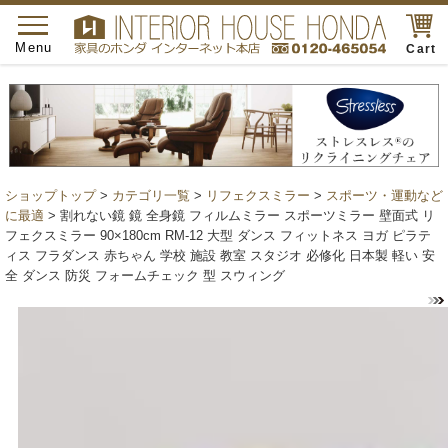
toggle
navigation
Menu
Cart
ショップトップ
>
カテゴリ一覧
>
リフェクスミラー
>
スポーツ・運動など
に最適
> 割れない鏡 鏡 全身鏡 フィルムミラー スポーツミラー 壁面式 リ
フェクスミラー 90×180cm RM-12 大型 ダンス フィットネス ヨガ ピラテ
ィス フラダンス 赤ちゃん 学校 施設 教室 スタジオ 必修化 日本製 軽い 安
全 ダンス 防災 フォームチェック 型 スウィング