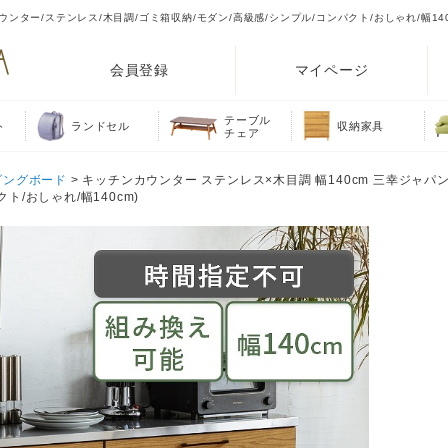
ウンター/ステンレス/木目調/ゴミ箱収納/モダン/高級感/シンプル/コンパクト/おしゃれ/幅14
会員登録
マイページ
テーブル
ト
ランドセル
収納家具
チェア
ビングボード
> キッチンカウンター ステンレス×木目調 幅140cm 三幸ジャパ
ト/おしゃれ/幅140cm)