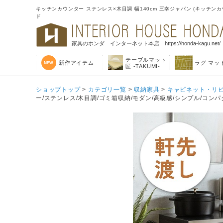
キッチンカウンター ステンレス×木目調 幅140cm 三幸ジャパン (キッチンカ
ド
家具のホンダ インターネット本店 https://honda-kagu.net/
テーブルマット
新作アイテム
ラグ マッ
匠 -TAKUMI-
ショップトップ
>
カテゴリ一覧
>
収納家具
>
キャビネット・リ
ー/ステンレス/木目調/ゴミ箱収納/モダン/高級感/シンプル/コンパク