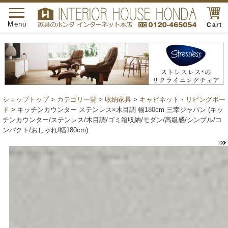
toggle
navigation
Menu
Cart
ショップトップ
>
カテゴリ一覧
>
収納家具
>
キャビネット・リビングボー
ド
> キッチンカウンター ステンレス×木目調 幅180cm 三幸ジャパン (キッ
チンカウンター/ステンレス/木目調/ゴミ箱収納/モダン/高級感/シンプル/コ
ンパクト/おしゃれ/幅180cm)