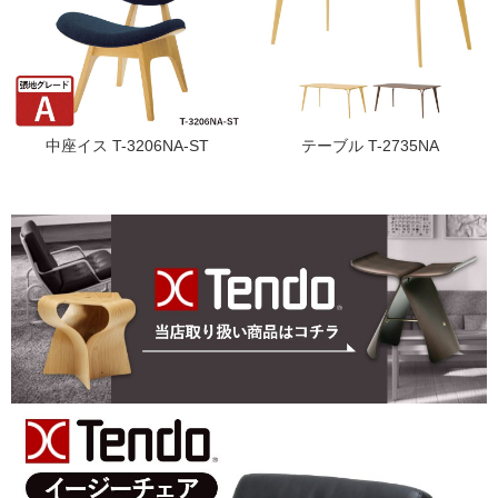
中座イス T-3206NA-ST
テーブル T-2735NA