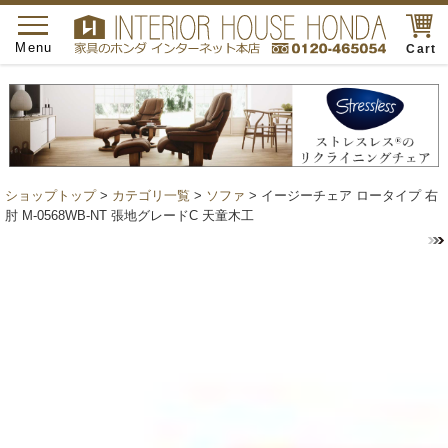
toggle
navigation
Menu
Cart
ショップトップ
>
カテゴリ一覧
>
ソファ
> イージーチェア ロータイプ 右
肘 M-0568WB-NT 張地グレードC 天童木工