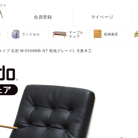
ソファ
会員登録
マイページ
テーブル
ト
ランドセル
収納家具
チェア
イプ 右肘 M-0568WB-NT 張地グレードL 天童木工