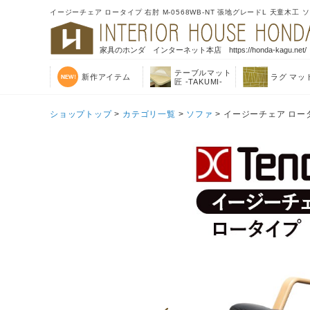
イージーチェア ロータイプ 右肘 M-0568WB-NT 張地グレードL 天童木工 
家具のホンダ インターネット本店 https://honda-kagu.net/
テーブルマット
新作アイテム
ラグ マッ
匠 -TAKUMI-
ショップトップ
>
カテゴリ一覧
>
ソファ
> イージーチェア ロータ