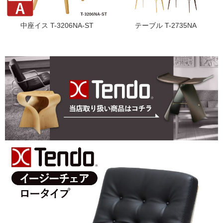
中座イス T-3206NA-ST
テーブル T-2735NA