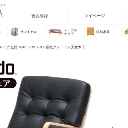
ソファ
会員登録
マイページ
テーブル
ト
ランドセル
収納家具
チェア
イプ 左肘 M-0567WB-NT 張地グレードA 天童木工