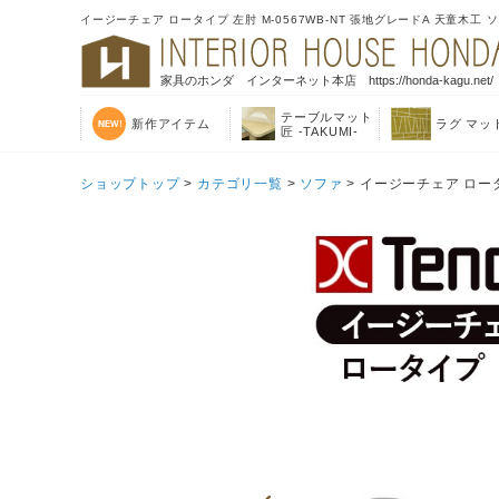
イージーチェア ロータイプ 左肘 M-0567WB-NT 張地グレードA 天童木工 
家具のホンダ インターネット本店 https://honda-kagu.net/
テーブルマット
新作アイテム
ラグ マッ
匠 -TAKUMI-
ショップトップ
>
カテゴリ一覧
>
ソファ
> イージーチェア ロータ