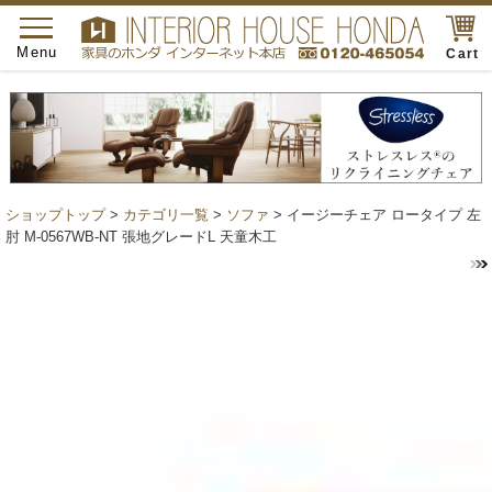
toggle
navigation
Menu
Cart
ショップトップ
>
カテゴリ一覧
>
ソファ
> イージーチェア ロータイプ 左
肘 M-0567WB-NT 張地グレードL 天童木工