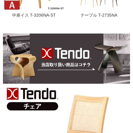
中座イス T-3206NA-ST
テーブル T-2735NA