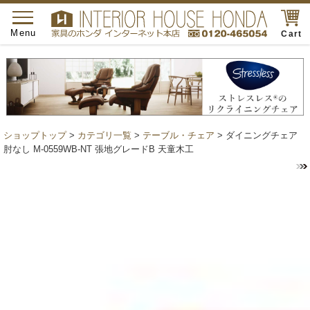
toggle
navigation
Menu
Cart
ショップトップ
>
カテゴリ一覧
>
テーブル・チェア
> ダイニングチェア
肘なし M-0559WB-NT 張地グレードB 天童木工