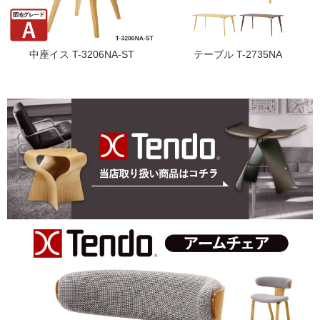
中座イス T-3206NA-ST
テーブル T-2735NA