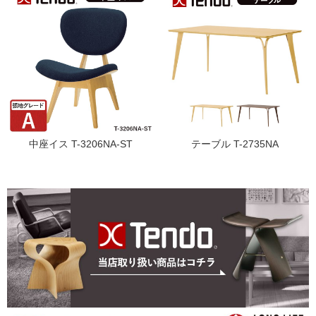
中座イス T-3206NA-ST
テーブル T-2735NA