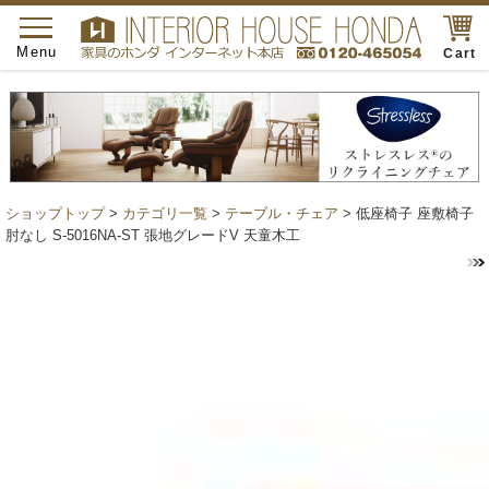
toggle
navigation
Menu
Cart
ショップトップ
>
カテゴリ一覧
>
テーブル・チェア
> 低座椅子 座敷椅子
肘なし S-5016NA-ST 張地グレードV 天童木工