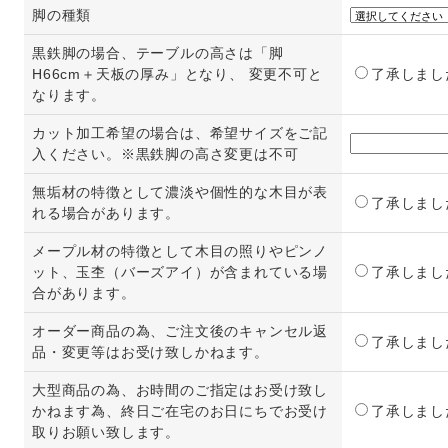
脚の種類
黒鉄脚の場合、テーブルの高さは「脚
H66cm＋天板の厚み」となり、 変更不可と
了承しまし
なります。
カット加工希望の場合は、希望サイズをご記
入ください。※黒鉄脚の高さ変更は不可
無垢材の特徴として濃淡や個性的な木目が表
了承しまし
れる場合があります。
メープル材の特徴として木目の照りやピンノ
ット、玉杢（バーズアイ）が含まれている場
了承しまし
合があります。
オーダー商品の為、ご注文後のキャンセル返
了承しまし
品・変更等はお受け致しかねます。
大型商品の為、お時間のご指定はお受け致し
かねます為、終日ご在宅のお日にちでお受け
了承しまし
取りお願い致します。