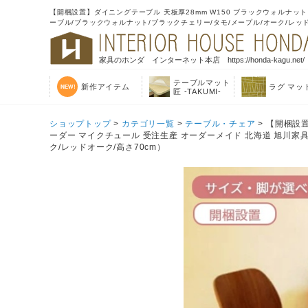
【開梱設置】ダイニングテーブル 天板厚28mm W150 ブラックウォルナット
ーブル/ブラックウォルナット/ブラックチェリー/タモ/メープル/オーク/レッド
家具のホンダ インターネット本店 https://honda-kagu.net/
テーブルマット
新作アイテム
ラグ マッ
匠 -TAKUMI-
ショップトップ
>
カテゴリ一覧
>
テーブル・チェア
> 【開梱設
ーダー マイクチュール 受注生産 オーダーメイド 北海道 旭川家具
ク/レッドオーク/高さ70cm）