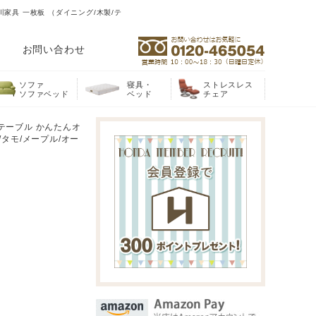
川家具 一枚板 （ダイニング/木製/テ
お問い合わせ
ソファ
寝具・
ストレスレス
ソファベッド
ベッド
チェア
 テーブル かんたんオ
タモ/メープル/オー