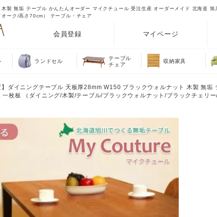
 木製 無垢 テーブル かんたんオーダー マイクチュール 受注生産 オーダーメイド 北海道 旭
オーク/高さ70cm） テーブル・チェア
会員登録
マイページ
テーブル
ト
ランドセル
収納家具
チェア
置】ダイニングテーブル 天板厚28mm W150 ブラックウォルナット 木製 無垢
 一枚板 （ダイニング/木製/テーブル/ブラックウォルナット/ブラックチェリー/