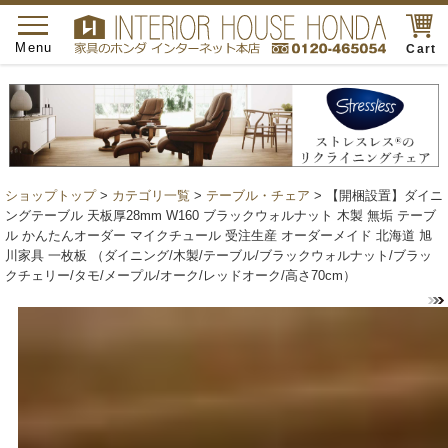
toggle
navigation
Menu
Cart
ショップトップ
>
カテゴリ一覧
>
テーブル・チェア
> 【開梱設置】ダイニ
ングテーブル 天板厚28mm W160 ブラックウォルナット 木製 無垢 テーブ
ル かんたんオーダー マイクチュール 受注生産 オーダーメイド 北海道 旭
川家具 一枚板 （ダイニング/木製/テーブル/ブラックウォルナット/ブラッ
クチェリー/タモ/メープル/オーク/レッドオーク/高さ70cm）