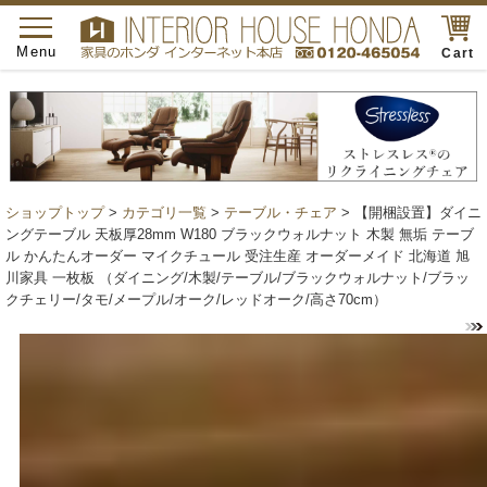
toggle
navigation
Menu
Cart
ショップトップ
>
カテゴリ一覧
>
テーブル・チェア
> 【開梱設置】ダイニ
ングテーブル 天板厚28mm W180 ブラックウォルナット 木製 無垢 テーブ
ル かんたんオーダー マイクチュール 受注生産 オーダーメイド 北海道 旭
川家具 一枚板 （ダイニング/木製/テーブル/ブラックウォルナット/ブラッ
クチェリー/タモ/メープル/オーク/レッドオーク/高さ70cm）