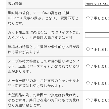
脚の種類
黒鉄脚の場合、テーブルの高さは「脚
H66cm＋天板の厚み」となり、 変更不可と
了承しまし
なります。
カット加工希望の場合は、希望サイズをご記
入ください。※黒鉄脚の高さ変更は不可
無垢材の特徴として濃淡や個性的な木目が表
了承しまし
れる場合があります。
メープル材の特徴として木目の照りやピンノ
ット、玉杢（バーズアイ）が含まれている場
了承しまし
合があります。
オーダー商品の為、ご注文後のキャンセル返
了承しまし
品・変更等はお受け致しかねます。
大型商品の為、お時間のご指定はお受け致し
かねます為、終日ご在宅のお日にちでお受け
了承しまし
取りお願い致します。