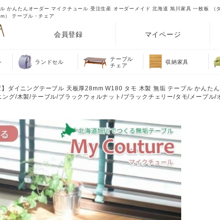
ーブル かんたんオーダー マイクチュール 受注生産 オーダーメイド 北海道 旭川家具 一枚板 （
cm） テーブル・チェア
会員登録
マイページ
テーブル
ト
ランドセル
収納家具
チェア
】ダイニングテーブル 天板厚28mm W180 タモ 木製 無垢 テーブル かんた
ニング/木製/テーブル/ブラックウォルナット/ブラックチェリー/タモ/メープル/