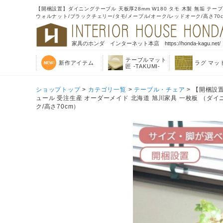
【開梱設置】ダイニングテーブル 天板厚28mm W180 タモ 木製 無垢 テ
ウォルナット/ブラックチェリー/タモ/メープル/オーク/レッドオーク/高さ70
家具のホンダ インターネット本店 https://honda-kagu.net/
テーブルマット
新作アイテム
ラグ マッ
匠 -TAKUMI-
ショップトップ
>
カテゴリ一覧
>
テーブル・チェア
> 【開梱設置
ュール 受注生産 オーダーメイド 北海道 旭川家具 一枚板 （ダイ
ク/高さ70cm）