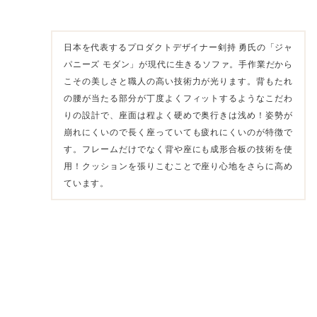
日本を代表するプロダクトデザイナー剣持 勇氏の「ジャ
パニーズ モダン」が現代に生きるソファ。手作業だから
こその美しさと職人の高い技術力が光ります。背もたれ
の腰が当たる部分が丁度よくフィットするようなこだわ
りの設計で、座面は程よく硬めで奥行きは浅め！姿勢が
崩れにくいので長く座っていても疲れにくいのが特徴で
す。フレームだけでなく背や座にも成形合板の技術を使
用！クッションを張りこむことで座り心地をさらに高め
ています。