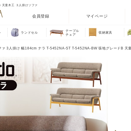
レードB 天童木工 ３人掛けソファ
会員登録
マイページ
テーブル
ト
ランドセル
収納家具
チェア
ファ 3人掛け 幅184cm ナラ T-5452NA-ST T-5452NA-BW 張地グレードB 