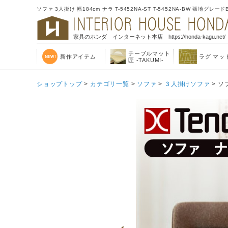
ソファ 3人掛け 幅184cm ナラ T-5452NA-ST T-5452NA-BW 張地グ
家具のホンダ インターネット本店 https://honda-kagu.net/
テーブルマット
新作アイテム
ラグ マッ
匠 -TAKUMI-
ショップトップ
>
カテゴリ一覧
>
ソファ
>
３人掛けソファ
> ソ