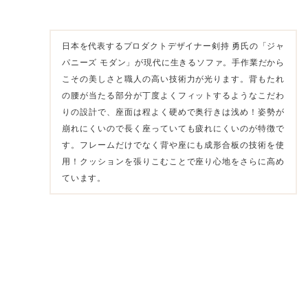
日本を代表するプロダクトデザイナー剣持 勇氏の「ジャ
パニーズ モダン」が現代に生きるソファ。手作業だから
こその美しさと職人の高い技術力が光ります。背もたれ
の腰が当たる部分が丁度よくフィットするようなこだわ
りの設計で、座面は程よく硬めで奥行きは浅め！姿勢が
崩れにくいので長く座っていても疲れにくいのが特徴で
す。フレームだけでなく背や座にも成形合板の技術を使
用！クッションを張りこむことで座り心地をさらに高め
ています。