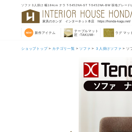
ソファ 3人掛け 幅184cm ナラ T-5452NA-ST T-5452NA-BW 張地グ
家具のホンダ インターネット本店 https://honda-kagu.net/
テーブルマット
新作アイテム
ラグ マッ
匠 -TAKUMI-
ショップトップ
>
カテゴリ一覧
>
ソファ
>
３人掛けソファ
> ソ