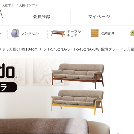
レードL 天童木工 ３人掛けソファ
会員登録
マイページ
テーブル
ト
ランドセル
収納家具
チェア
ファ 3人掛け 幅184cm ナラ T-5452NA-ST T-5452NA-BW 張地グレードL 