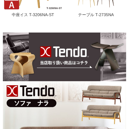
中座イス T-3206NA-ST
テーブル T-2735NA