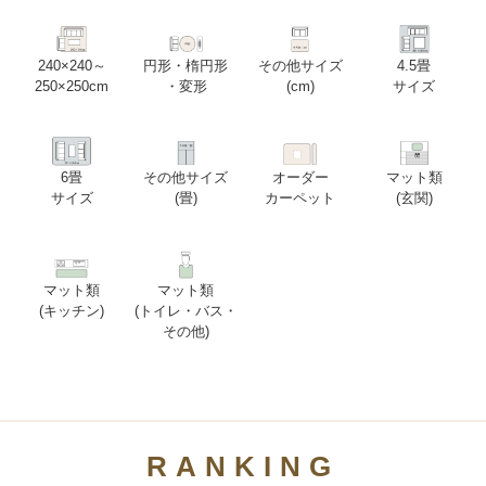
240×240～
円形・楕円形
その他サイズ
4.5畳
250×250cm
・変形
(cm)
サイズ
6畳
その他サイズ
オーダー
マット類
サイズ
(畳)
カーペット
(玄関)
マット類
マット類
(キッチン)
(トイレ・バス・
その他)
RANKING