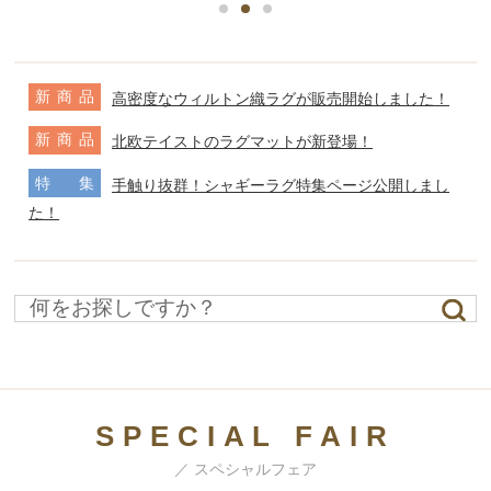
新
商
品
高密度なウィルトン織ラグが販売開始しました！
新
商
品
北欧テイストのラグマットが新登場！
特
集
手触り抜群！シャギーラグ特集ページ公開しまし
た！
SPECIAL FAIR
／ スペシャルフェア