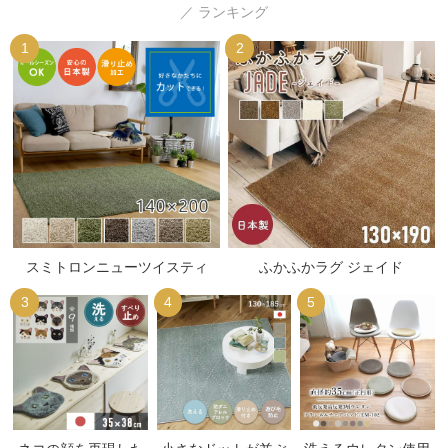
／ ランキング
1
2
スミトロンニューツイスティ
ふかふかラグ ジェイド
3
4
5