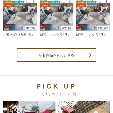
用可能でオールシーズン活躍
用可能でオールシーズン活躍
冬でも快適に使用可能でオー
するラグです。
するラグです。
ルシーズン活躍するラグで
す。
お掃除ロボット対応！落ち着
お掃除ロボット対応！落ち着
お掃除ロボット対応！落ち着
いた雰囲気の三角形が特徴的
いた雰囲気の三角形が特徴的
いた雰囲気の三角形が特徴的
な防炎機能付き160×230cm
な防炎機能付き200×200cm
な防炎機能付き200×250cm
のモダンラグ。床暖房対応で
のモダンラグ。床暖房対応で
のモダンラグ。床暖房対応で
冬でも快適に使用可能でオー
冬でも快適に使用可能でオー
冬でも快適に使用可能でオー
ルシーズン活躍するラグで
ルシーズン活躍するラグで
ルシーズン活躍するラグで
新着商品をもっと見る
す。
す。
す。
PICK UP
／ おすすめアイテム一覧