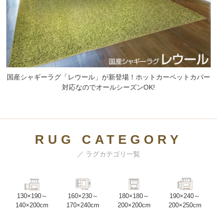
国産シャギーラグ「レウール」が新登場！ホットカーペットカバー
対応なのでオールシーズンOK!
RUG CATEGORY
／ ラグカテゴリ一覧
130×190～
160×230～
180×180～
190×240～
140×200cm
170×240cm
200×200cm
200×250cm